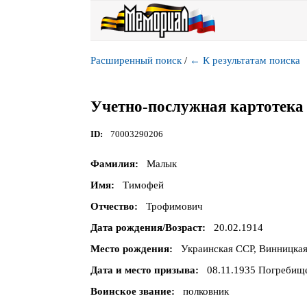
Расширенный поиск
/
←
К результатам поиска
Учетно-послужная картотека 
ID
70003290206
Фамилия
Малык
Имя
Тимофей
Отчество
Трофимович
Дата рождения/Возраст
20.02.1914
Место рождения
Украинская ССР, Винницкая
Дата и место призыва
08.11.1935 Погребище
Воинское звание
полковник