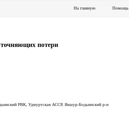
На главную
Помощь
уточняющих потери
дьинский РВК, Удмуртская АССР, Якшур-Бодьинский р-н