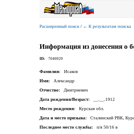
Расширенный поиск
/
←
К результатам поиска
Информация из донесения о б
ID
7046929
Фамилия
Исаков
Имя
Александр
Отчество
Дмитриевич
Дата рождения/Возраст
__.__.1912
Место рождения
Курская обл.
Дата и место призыва
Сталинский РВК, Курск
Последнее место службы
п/я 50/16 в