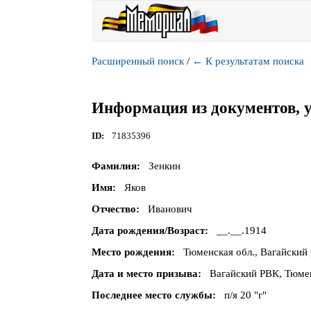
Расширенный поиск
/
←
К результатам поиска
Информация из документов, 
ID
71835396
Фамилия
Зенкин
Имя
Яков
Отчество
Иванович
Дата рождения/Возраст
__.__.1914
Место рождения
Тюменская обл., Вагайский 
Дата и место призыва
Вагайский РВК, Тюмен
Последнее место службы
п/я 20 "г"