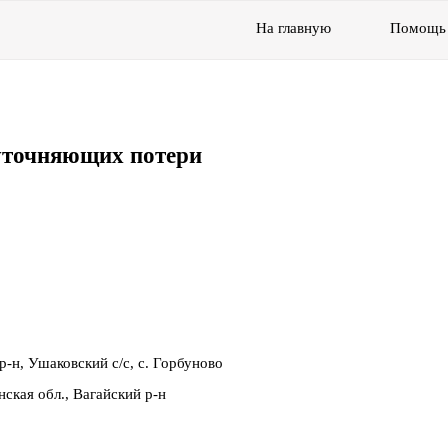
На главную
Помощь
уточняющих потери
р-н, Ушаковский с/с, с. Горбуново
ская обл., Вагайский р-н