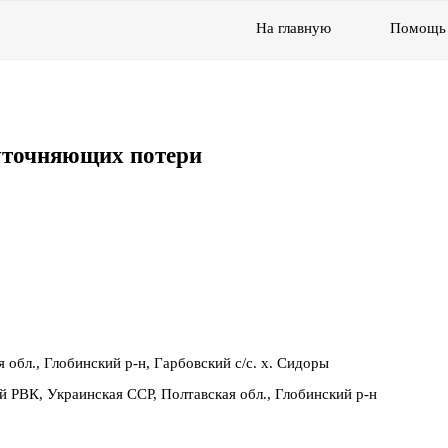
На главную
Помощь
уточняющих потери
 обл., Глобинский р-н, Гарбовский с/с. х. Сидоры
й РВК, Украинская ССР, Полтавская обл., Глобинский р-н