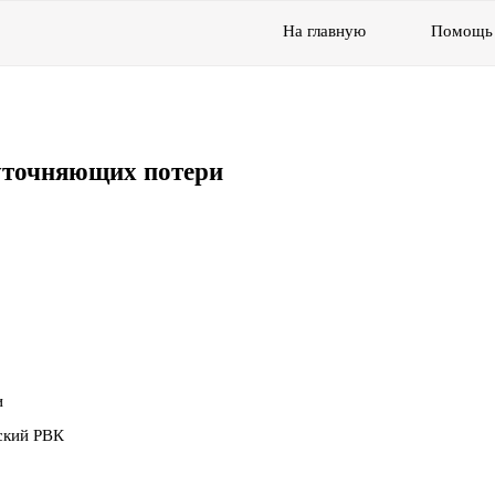
На главную
Помощь
уточняющих потери
и
ский РВК