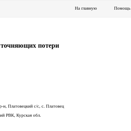
На главную
Помощь
уточняющих потери
-н, Платовецкий с/с, с. Платовец
ий РВК, Курская обл.