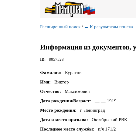
Расширенный поиск
/
←
К результатам поиска
Информация из документов, 
ID
8057528
Фамилия
Куратов
Имя
Виктор
Отчество
Максимович
Дата рождения/Возраст
__.__.1919
Место рождения
г. Ленинград
Дата и место призыва
Октябрьский РВК
Последнее место службы
п/я 171/2