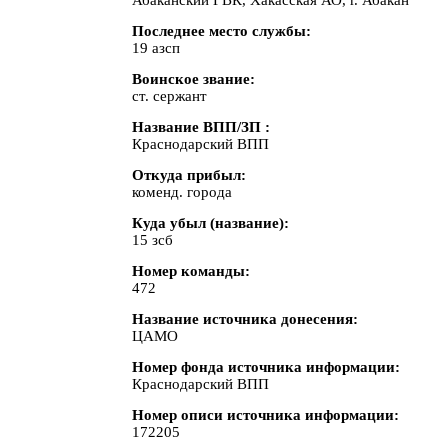
Абаканский ГВК, Хакасская АО, г. Абакан
Последнее место службы
19 азсп
Воинское звание
ст. сержант
Название ВПП/ЗП
Краснодарский ВПП
Откуда прибыл
коменд. города
Куда убыл (название)
15 зсб
Номер команды
472
Название источника донесения
ЦАМО
Номер фонда источника информации
Краснодарский ВПП
Номер описи источника информации
172205