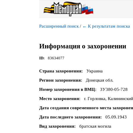
Расширенный поиск
/
←
К результатам поиска
Информация о захоронении
ID
83634077
Страна захоронения
Украина
Регион захоронения
Донецкая обл.
Номер захоронения в ВМЦ
ЗУ380-05-728
Место захоронения
г. Горловка, Калинински
Дата создания современного места захороне
Дата последнего захоронения
05.09.1943
Вид захоронения
братская могила