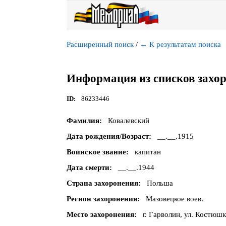
Расширенный поиск
/
←
К результатам поиска
Информация из списков захо
ID
86233446
Фамилия
Ковалевский
Дата рождения/Возраст
__.__.1915
Воинское звание
капитан
Дата смерти
__.__.1944
Страна захоронения
Польша
Регион захоронения
Мазовецкое воев.
Место захоронения
г. Гарволин, ул. Костюш