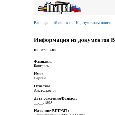
Расширенный поиск
/
←
К результатам поиска
Информация из документов 
ID
87285688
Фамилия
Бангрель
Имя
Сергей
Отчество
Анатольевич
Дата рождения/Возраст
__.__.1898
Название ВПП/ЗП