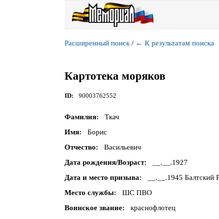
Расширенный поиск
/
←
К результатам поиска
Картотека моряков
ID
90003762552
Фамилия
Ткач
Имя
Борис
Отчество
Васильевич
Дата рождения/Возраст
__.__.1927
Дата и место призыва
__.__.1945 Балтский 
Место службы
ШС ПВО
Воинское звание
краснофлотец