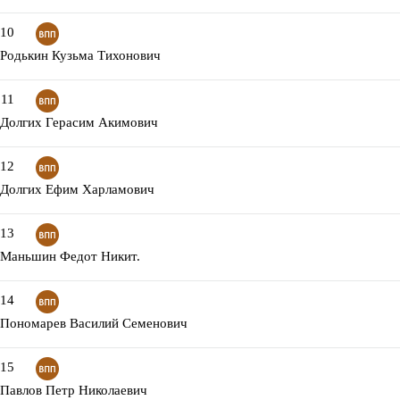
10
Родькин Кузьма Тихонович
11
Долгих Герасим Акимович
12
Долгих Ефим Харламович
13
Маньшин Федот Никит.
14
Пономарев Василий Семенович
15
Павлов Петр Николаевич