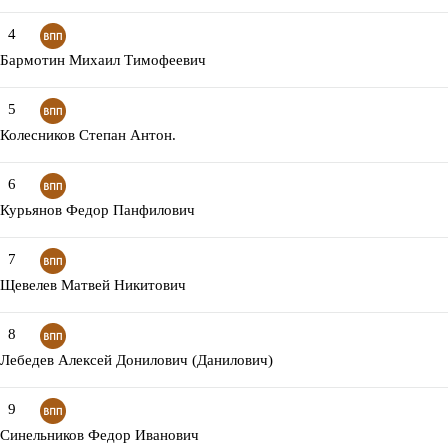
4
Бармотин Михаил Тимофеевич
5
Колесников Степан Антон.
6
Курьянов Федор Панфилович
7
Щевелев Матвей Никитович
8
Лебедев Алексей Донилович (Данилович)
9
Синельников Федор Иванович